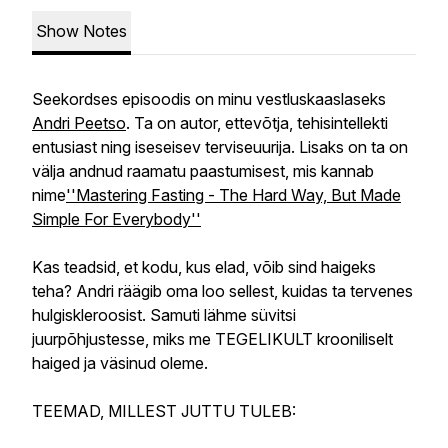
Show Notes
Seekordses episoodis on minu vestluskaaslaseks
Andri Peetso
. Ta on autor, ettevõtja, tehisintellekti
entusiast ning iseseisev terviseuurija. Lisaks on ta on
välja andnud raamatu paastumisest, mis kannab
nime
''Mastering Fasting - The Hard Way, But Made
Simple For Everybody''
Kas teadsid, et kodu, kus elad, võib sind haigeks
teha?
Andri räägib oma loo sellest, kuidas ta tervenes
hulgiskleroosist. Samuti lähme süvitsi
juurpõhjustesse, miks me TEGELIKULT krooniliselt
haiged ja väsinud oleme.
TEEMAD, MILLEST JUTTU TULEB: