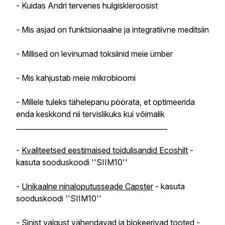
- Kuidas Andri tervenes hulgiskleroosist
- Mis asjad on funktsionaalne ja integratiivne meditsiin
- Millised on levinumad toksiinid meie ümber
- Mis kahjustab meie mikrobioomi
- Millele tuleks tähelepanu pöörata, et optimeerida
enda keskkond nii tervislikuks kui võimalik
___________________________________________
-
Kvaliteetsed eestimaised toidulisandid Ecoshilt
-
kasuta sooduskoodi ''SIIM10''
-
Unikaalne ninaloputusseade Capster
- kasuta
sooduskoodi ''SIIM10''
-
Sinist valgust vähendavad ja blokeerivad tooted
-