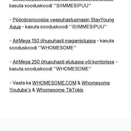
kasuta sooduskoodi ''SIIMMESIPUU''
-
Pöördosmoosise veepuhastusmasin StayYoung
Aqua
- kasuta sooduskoodi ''SIIMMESIPUU''
-
AirMega 150 õhupuhasti magamistuppa
- kasuta
sooduskoodi ''WHOMESOME''
-
AirMega 250 õhupuhasti elutuppa või kontorisse
-
kasuta sooduskoodi ''WHOMESOME''
- Vaata ka
WHOMESOME.COM
&
Whomesome
Youtube's
&
Whomesome TikTokis