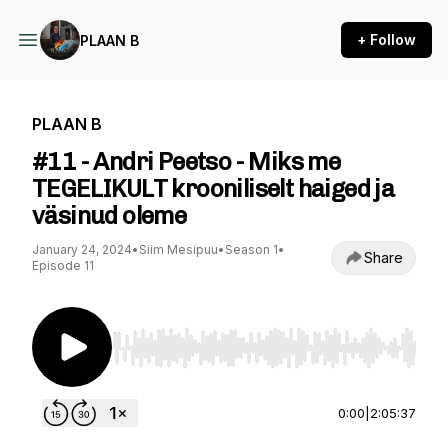
+ Follow
PLAAN B
PLAAN B
#11 - Andri Peetso - Miks me
TEGELIKULT krooniliselt haiged ja
väsinud oleme
January 24, 2024
•
Siim Mesipuu
•
Season 1
•
Share
Episode 11
Use Left/Right to seek, Home/End to jump to st
0:00
|
2:05:37